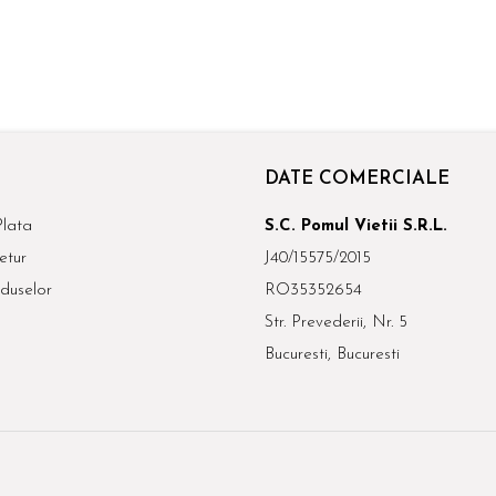
DATE COMERCIALE
lata
S.C. Pomul Vietii S.R.L.
etur
J40/15575/2015
duselor
RO35352654
Str. Prevederii, Nr. 5
Bucuresti, Bucuresti