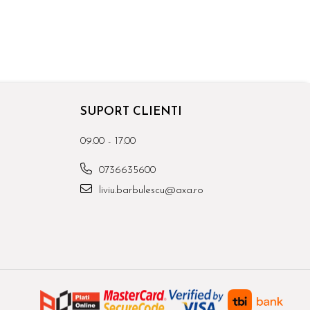
SUPORT CLIENTI
09.00 - 17.00
0736635600
liviu.barbulescu@axa.ro