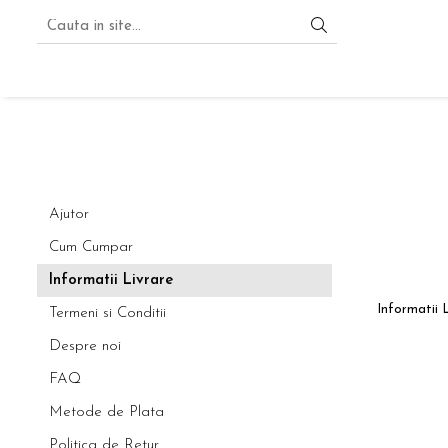
SOBE CANADIENE
ACCESORII SOBE
CLASIC
SUPORT SC
SEMINEU
PLITA
Ajutor
Cum Cumpar
Informatii Livrare
Informatii 
Termeni si Conditii
Despre noi
FAQ
Metode de Plata
Politica de Retur