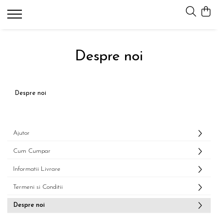
SOBE CANADIENE
ACCESORII SOBE
CLASIC
SUPORT SC
Despre noi
SEMINEU
PLITA
Despre noi
Ajutor
Cum Cumpar
Informatii Livrare
Termeni si Conditii
Despre noi