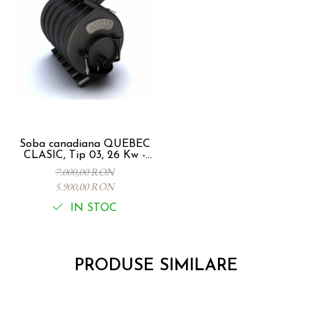
Soba canadiana QUEBEC
CLASIC, Tip 03, 26 Kw -
600 mc
7.000,00 RON
5.900,00 RON
IN STOC
PRODUSE SIMILARE