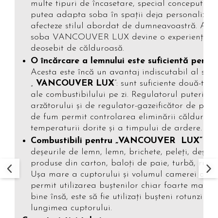
multe tipuri de încasetare, special concepute p
putea adapta soba în spaţii deja personalizate
afecteze stilul abordat de dumneavoastră. Astfe
soba VANCOUVER LUX devine o experienţă p
deosebit de călduroasă.
O încărcare a lemnului este suficientă pentru
Acesta este încă un avantaj indiscutabil al sobe
„
VANCOUVER LUX
”: sunt suficiente două-trei
ale combustibilului pe zi. Regulatorul puterii d
arzătorului şi de regulator-gazeificător de pe 
de fum permit controlarea eliminării căldurii şi
temperaturii dorite şi a timpului de ardere.
Combustibili pentru „VANCOUVER LUX”
pot
deşeurile de lemn, lemn, brichete, peleți, deşeur
produse din carton, baloți de paie, turbă, rume
Uşa mare a cuptorului şi volumul camerei de a
permit utilizarea buştenilor chiar foarte mari. 
bine însă, este să fie utilizaţi buşteni rotunzi m
lungimea cuptorului.