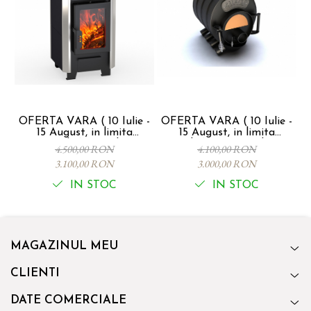
OFERTA VARA ( 10 Iulie -
OFERTA VARA ( 10 Iulie -
15 August, in limita
15 August, in limita
45
stocului) !!! - Soba
stocului) !!! - ust, in limita
4.500,00 RON
4.100,00 RON
canadiana VERTICAL -
stocului) !!! - Soba
3.100,00 RON
3.000,00 RON
SEMINEU CU PLITA, 6kw,
canadiana CALGARY
100mc
SEMINEU, Tip 00-S, 6Kw -
IN STOC
IN STOC
100mc
MAGAZINUL MEU
CLIENTI
DATE COMERCIALE