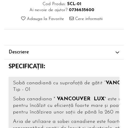
Cod Produs:
SCL-01
Ai nevoie de ajutor?
0736635600
Adauga la Favorite
Cere informatii
Descriere
SPECIFICAȚII:
Sobă canadiană cu suprafață de gătit “
VANCOU
Tip - 01
Soba canadiana "
VANCOUVER LUX
" este un
pentru încălzit cu eficiență foarte mare și poate fi
3
pentru încălzirea unor sații de până la 260 m
.
Aria de utilizare a sobei canadiene este foarte la