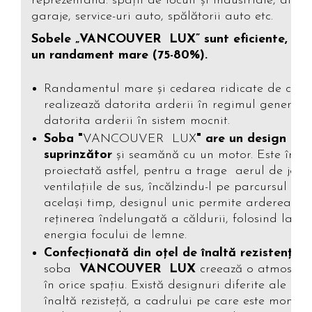
reprezentând: spații de locuit și industriale, atelie
garaje, service-uri auto, spălătorii auto etc.
Sobele „VANCOUVER LUX” sunt eficiente, ecol
un randament mare (75-80%).
Randamentul mare şi cedarea ridicate de căld
realizează datorita arderii în regimul generării
datorita arderii în sistem mocnit.
Soba "
VANCOUVER LUX
" are un design
suprinzător
şi seamănă cu un motor. Este în m
proiectată astfel, pentru a trage aerul de jos p
ventilaţiile de sus, încălzindu-l pe parcursul dru
acelaşi timp, designul unic permite arderea int
reţinerea îndelungată a căldurii, folosind la 
energia focului de lemne.
Confecţionată din oţel de înaltă rezistenţă
soba
VANCOUVER LUX
creează o atmosferă
în orice spațiu. Există designuri diferite ale oţe
înaltă rezisteţă, a cadrului pe care este montat