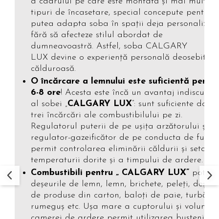
a cadrului pe care este montată şi mai multe
tipuri de încasetare, special concepute pentru 
putea adapta soba în spaţii deja personalizate
fără să afecteze stilul abordat de
dumneavoastră. Astfel, soba CALGARY
LUX devine o experienţă personală deosebit de
călduroasă.
O încărcare a lemnului este suficientă pentr
6-8 ore
! Acesta este încă un avantaj indiscutab
al sobei „
CALGARY LUX
”: sunt suficiente două-
trei încărcări ale combustibilului pe zi.
Regulatorul puterii de pe uşiţa arzătorului şi d
regulator-gazeificător de pe conducta de fum
permit controlarea eliminării căldurii şi setare
temperaturii dorite şi a timpului de ardere.
Combustibili pentru „ CALGARY LUX”
pot fi
deşeurile de lemn, lemn, brichete, peleți, deşeur
de produse din carton, baloți de paie, turbă,
rumeguș etc. Uşa mare a cuptorului şi volumul
camerei de ardere permit utilizarea buştenilor