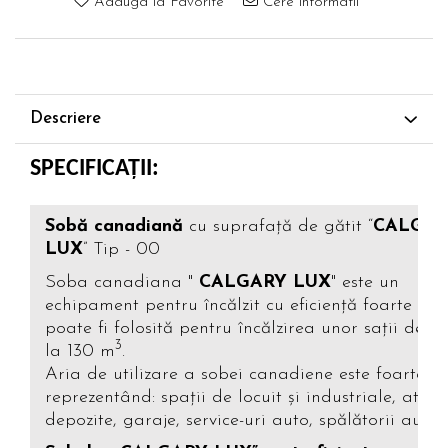
Adauga la Favorite
Cere informatii
Descriere
SPECIFICAȚII:
Sobă canadiană
cu suprafață de gătit “
CALGA
LUX
” Tip - 00
Soba canadiana "
CALGARY LUX
" este un
echipament pentru încălzit cu eficiență foarte mar
poate fi folosită pentru încălzirea unor sații de 
3
la 130 m
.
Aria de utilizare a sobei canadiene este foarte la
reprezentând: spații de locuit și industriale, atelie
depozite, garaje, service-uri auto, spălătorii auto e