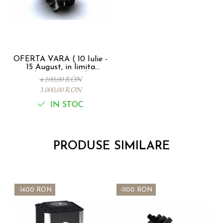
OFERTA VARA ( 10 Iulie -
15 August, in limita
stocului) !!! - ust, in limita
4.100,00 RON
stocului) !!! - Soba
3.000,00 RON
canadiana CALGARY
SEMINEU, Tip 00-S, 6Kw -
IN STOC
100mc
PRODUSE SIMILARE
-1400 RON
-1100 RON