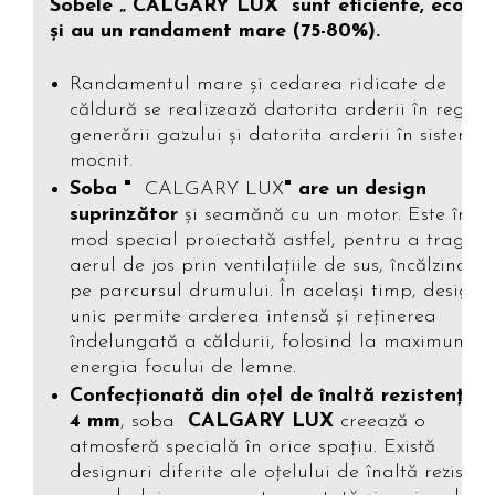
Sobele „ CALGARY LUX” sunt eficiente, ecolog
şi au un randament mare (75-80%).
Randamentul mare şi cedarea ridicate de
căldură se realizează datorita arderii în regimu
generării gazului şi datorita arderii în sistem
mocnit.
Soba "
CALGARY LUX
" are un design
suprinzător
şi seamănă cu un motor. Este în
mod special proiectată astfel, pentru a trage
aerul de jos prin ventilaţiile de sus, încălzindu-l
pe parcursul drumului. În acelaşi timp, designu
unic permite arderea intensă şi reţinerea
îndelungată a căldurii, folosind la maximum
energia focului de lemne.
Confecţionată din oţel de înaltă rezistenţă 
4 mm
, soba
CALGARY LUX
creează o
atmosferă specială în orice spațiu. Există
designuri diferite ale oţelului de înaltă rezisteţă