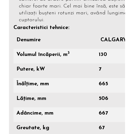
chiar foarte mari. Cel mai bine însă, este să fie
utilizaţi buşteni rotunzi mari, având lungimea
cuptorului.
Caracteristici tehnice:
Denumire
CALGARY L
3
Volumul încăperii, m
130
Putere, kW
7
Înălțime, mm
665
Lățime, mm
506
Adâncime, mm
667
Greutate, kg
67