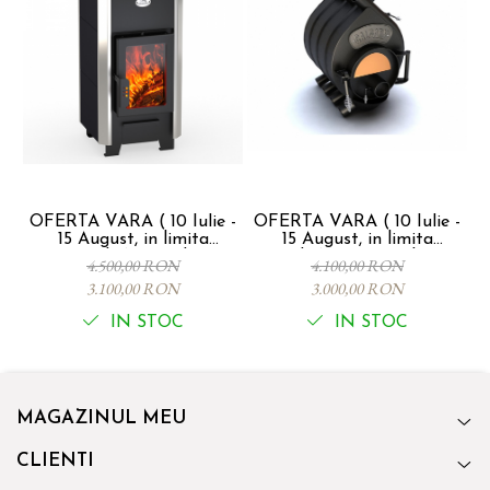
OFERTA VARA ( 10 Iulie -
OFERTA VARA ( 10 Iulie -
15 August, in limita
15 August, in limita
45
stocului) !!! - Soba
stocului) !!! - ust, in limita
4.500,00 RON
4.100,00 RON
canadiana VERTICAL -
stocului) !!! - Soba
3.100,00 RON
3.000,00 RON
SEMINEU CU PLITA, 6kw,
canadiana CALGARY
100mc
SEMINEU, Tip 00-S, 6Kw -
IN STOC
IN STOC
100mc
MAGAZINUL MEU
CLIENTI