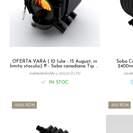
OFERTA VARA ( 10 Iulie - 15 August, in
Soba Ca
limita stocului) !!! - Soba canadiana Tip 01
2400m
P-S - IF -12Kw, 260 mc. - VANCOUVER
5.800,00 RON
4.300,00 RON
16.0
LUX SEMINEU cu INELE din FONTA
IN STOC
-1000 RON
-100 RON