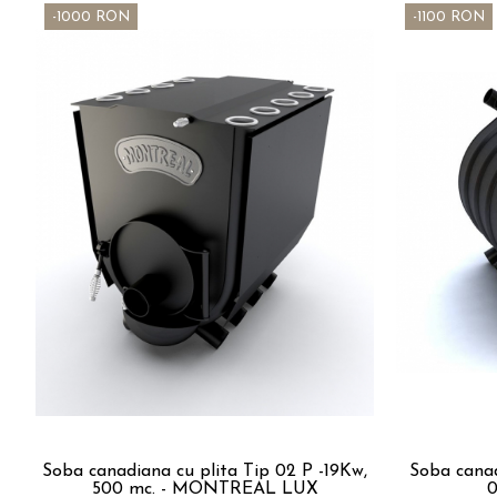
-1000 RON
-1100 RON
Soba canadiana cu plita Tip 02 P -19Kw,
Soba cana
500 mc. - MONTREAL LUX
0