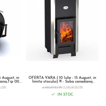
 August, in
OFERTA VARA ( 10 Iulie - 15 August, in
iana,Tip 00,
limita stocului) !!! - Soba canadiana
 CLASIC
VERTICAL - SEMINEU CU PLITA, 6kw,
 RON
4.500,00 RON
3.100,00 RON
100mc
IN STOC