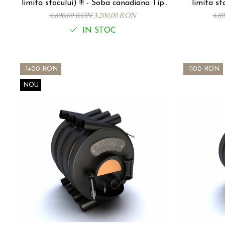
limita stocului) !!! - Soba canadiana Tip
limita stocului) !!! 
00 P-S - 7Kw, 130 mc. - CALGARY LUX
CALGARY LUX SEMINEU c
4.600,00 RON
3.200,00 RON
4.8
SEMINEU
Fonta, 
IN STOC
-1400 RON
-1100 RON
NOU