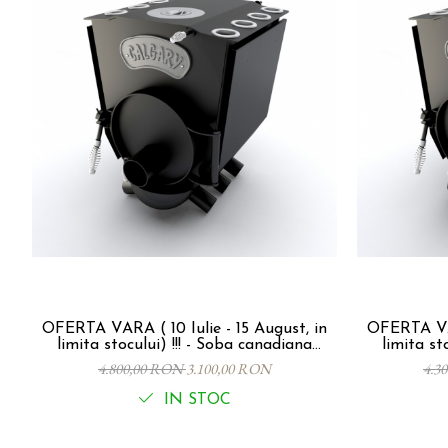
OFERTA VARA ( 10 Iulie - 15 August, in
OFERTA VAR
limita stocului) !!! - Soba canadiana
limita stocului) !!! 
CALGARY LUX IF Tip 00 P - IF, 7Kw,
4.800,00 RON
3.100,00 RON
4.3
130mc
IN STOC