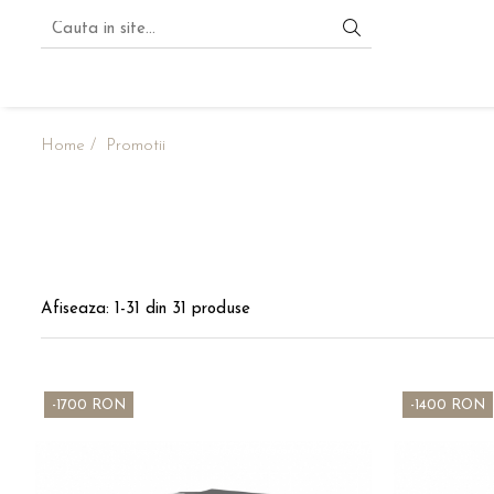
SOBE CANADIENE
ACCESORII SOBE
CLASIC
SUPORT SC
Home /
Promotii
SEMINEU
PLITA
Afiseaza:
1-
31
din
31
produse
-1700 RON
-1400 RON