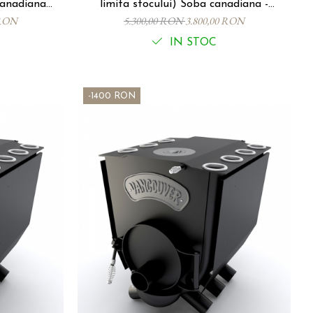
limita stocului) Soba canadiana -
 11 Kw - 200 mc
VANCOUVER LUX Tip 01 P - 12Kw, 260
 RON
5.300,00 RON
3.800,00 RON
mc.
IN STOC
-1400 RON