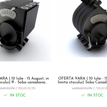
A ( 10 Iulie - 15 August, in
OFERTA VARA ( 10 Iulie - 15
- Soba canadiana
limita stocului) Soba Canad
CALGARY LUX - Tip 00 P, 7Kw, 130mc
6Kw -100mc, CALGARY
00,00 RON
2.900,00 RON
4.000,00 RON
2.700,00
IN STOC
IN STOC