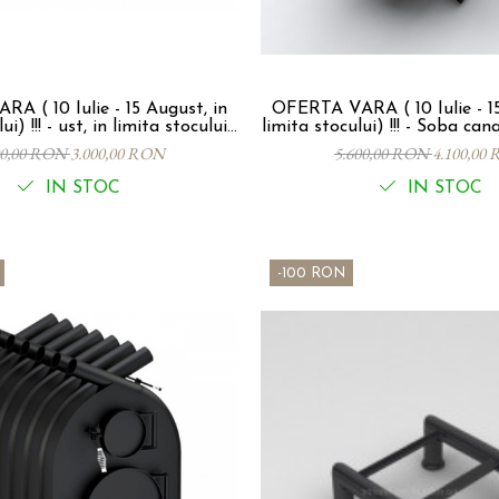
A ( 10 Iulie - 15 August, in
OFERTA VARA ( 10 Iulie - 15
ta stocului)
limita stocului) !!! - Soba canadiana Tip 01
 canadiana CALGARY SEMINEU,
P-S - 12Kw, 260 mc. - VA
00,00 RON
3.000,00 RON
5.600,00 RON
4.100,00
p 00-S, 6Kw - 100mc
SEMINEU
IN STOC
IN STOC
-100 RON