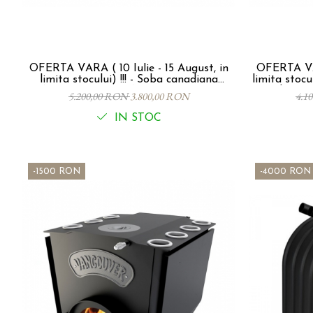
OFERTA VARA ( 10 Iulie - 15 August, in
OFERTA VAR
limita stocului) !!! - Soba canadiana
limita stocului) !!! - ust, in limi
VANCOUVER SEMINEU Tip 01, 11 Kw -
!!! - Soba
5.200,00 RON
3.800,00 RON
4.1
200 mc,
Ti
IN STOC
-1500 RON
-4000 RON