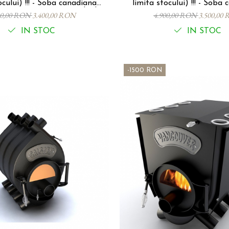
- Soba canadiana
limita stocului) !!! - Soba canadiana
u Inele din
VANCOUVER Tip 01,
00,00 RON
3.400,00 RON
4.900,00 RON
3.500,00
Tip 00 P-S-IF, 7Kw, 130mc
IN STOC
IN STOC
-1500 RON