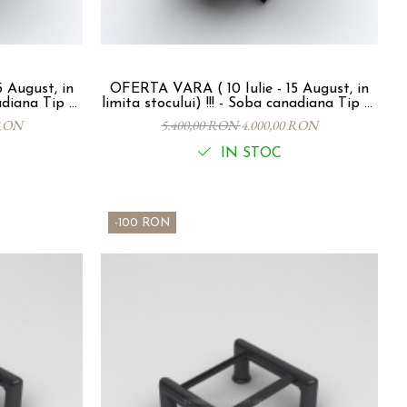
 August, in
OFERTA VARA ( 10 Iulie - 15 August, in
limita stocului) !!! - Soba canadiana Tip 01
NCOUVER LUX
P-IF -12Kw , 260mc- VANCOUVER LUX
 RON
5.400,00 RON
4.000,00 RON
cu inele din fonta -
IN STOC
-100 RON