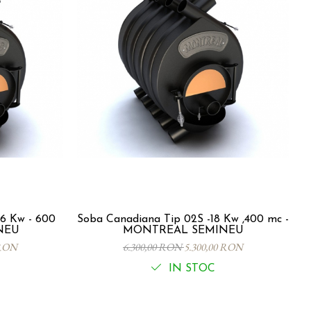
26 Kw - 600
Soba Canadiana Tip 02S -18 Kw ,400 mc -
NEU
MONTREAL SEMINEU
 RON
6.300,00 RON
5.300,00 RON
IN STOC